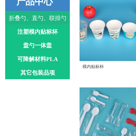
产品中心
折叠勺、直勺、联排勺
注塑模内贴标杯
盖勺一体盖
可降解材料PLA
模内贴标杯
其它包装品项