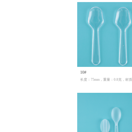
10#
长度：75mm，重量：0.8克，材
S。