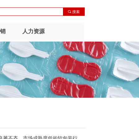
끠
搜索
销
人力资源
质良莠不齐、市场成熟度低的软包装行