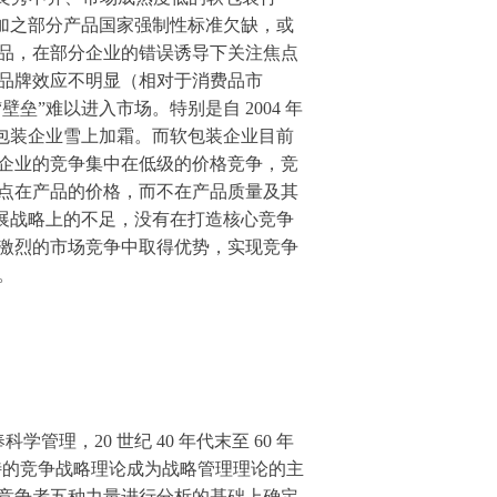
；加之部分产品国家强制性标准欠缺，或
品，在部分企业的错误诱导下关注焦点
品牌效应不明显（相对于消费品市
”难以进入市场。特别是自 2004 年
包装企业雪上加霜。而软包装企业目前
企业的竞争集中在低级的价格竞争，竞
点在产品的价格，而不在产品质量及其
发展战略上的不足，没有在打造核心竞争
激烈的市场竞争中取得优势，实现竞争
功。
管理，20 世纪 40 年代末至 60 年
尔·波特的竞争战略理论成为战略管理理论的主
竞争者五种力量进行分析的基础上确定