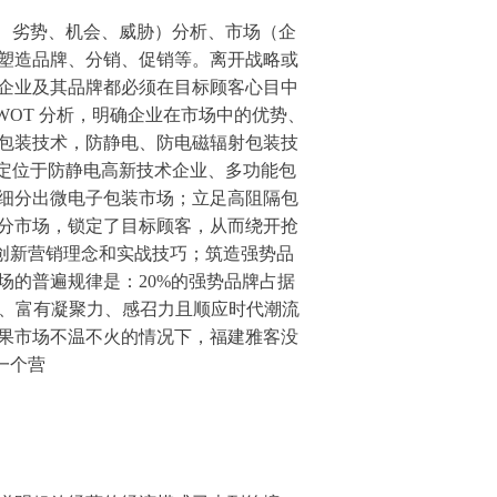
、劣势、机会、威胁）分析、市场（企
塑造品牌、分销、促销等。离开战略或
企业及其品牌都必须在目标顾客心目中
OT 分析，明确企业在市场中的优势、
包装技术，防静电、防电磁辐射包装技
定位于防静电高新技术企业、多功能包
细分出微电子包装市场；立足高阻隔包
分市场，锁定了目标顾客，从而绕开抢
断创新营销理念和实战技巧；筑造强势品
的普遍规律是：20%的强势品牌占据
明、富有凝聚力、感召力且顺应时代潮流
果市场不温不火的情况下，福建雅客没
一个营