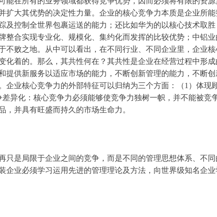
可能在所有的业务领域都获得竞争优势，因而必须将有限的资源
并扩大其优势的决定性力量。企业的核心竞争力本质是企业所能
踪及控制全世界包裹运送的能力；还比如华为的以核心技术取胜；
牌整合实现专业化、规模化、集约化而发挥的比较优势；中铝业
于不败之地。从中可以看出，在不同行业、不同企业里，企业核
变化着的。那么，其共性何在？其共性是企业在经营过程中形成
和提供新服务以适应市场的能力，不断创新管理的能力，不断创
。企业核心竞争力的外部特征可以归纳为三个方面：（1）体现
争差异化：核心竞争力必须能够使竞争力独树一帜，并不能被竞
品，并具有旺盛而持久的市场生命力。
讨
再只是局限于企业之间的竞争，而是不同的管理思想体系、不同
装企业必须学习运用先进的管理理论及方法，向世界级知名企业