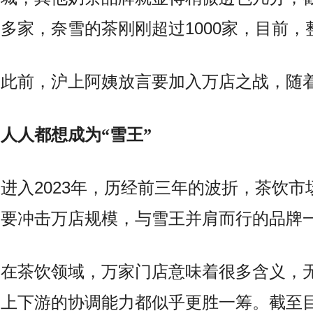
多家，奈雪的茶刚刚超过1000家，目前
此前，沪上阿姨放言要加入万店之战，随
人人都想成为“雪王”
进入2023年，历经前三年的波折，茶饮
要冲击万店规模，与雪王并肩而行的品牌
在茶饮领域，万家门店意味着很多含义，
上下游的协调能力都似乎更胜一筹。截至