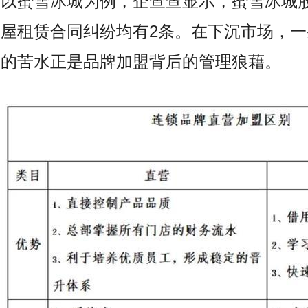
以蜜雪冰城为例，企查查显示，蜜雪冰城
屋租赁合同纠纷均有2条。在下沉市场，
的苦水正是品牌加盟背后的管理狼藉。