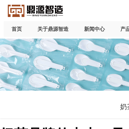
首页
关于鼎源智造
新闻中心
产
奶