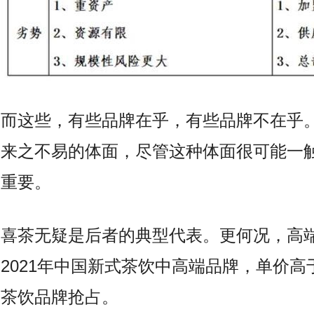
而这些，有些品牌在乎，有些品牌不在乎
来之不易的体面，尽管这种体面很可能一
重要。
喜茶无疑是后者的典型代表。更何况，高
2021年中国新式茶饮中高端品牌，单价高
茶饮品牌抢占。