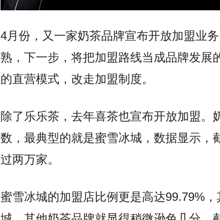
4月份，又一家奶茶品牌宣布开放加盟业
熟，下一步，将把加盟路线当成品牌发展
的直营模式，改走加盟制度。
除了乐乐茶，去年喜茶也宣布开放加盟。
数，最典型的就是蜜雪冰城，数据显示，截至
过两万家。
蜜雪冰城的加盟店比例更是高达99.79%
城，其他奶茶品牌就显得稍微逊色几分，截止