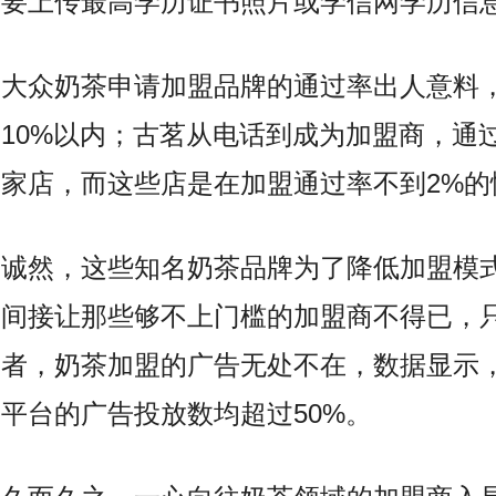
要上传最高学历证书照片或学信网学历信
大众奶茶申请加盟品牌的通过率出人意料
10%以内；古茗从电话到成为加盟商，通过的
家店，而这些店是在加盟通过率不到2%的
诚然，这些知名奶茶品牌为了降低加盟模
间接让那些够不上门槛的加盟商不得已，
者，奶茶加盟的广告无处不在，数据显示
平台的广告投放数均超过50%。