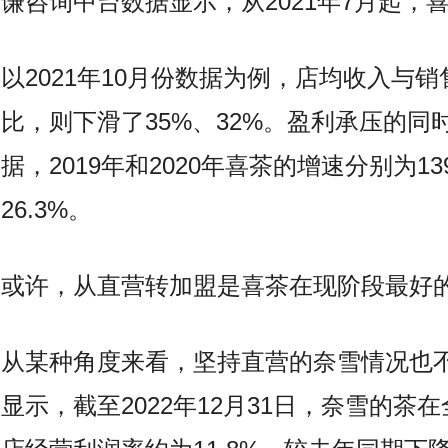
谦咨询中台数据显示，从2021年7月起
以2021年10月份数据为例，店均收入与销
比，则下滑了35%、32%。盈利承压的
据，2019年和2020年喜茶的增速分别为1
26.3%。
或许，从直营转加盟是喜茶在现阶段最好
从某种角度来看，坚持直营的奈雪情况也
显示，截至2022年12月31日，奈雪的茶在