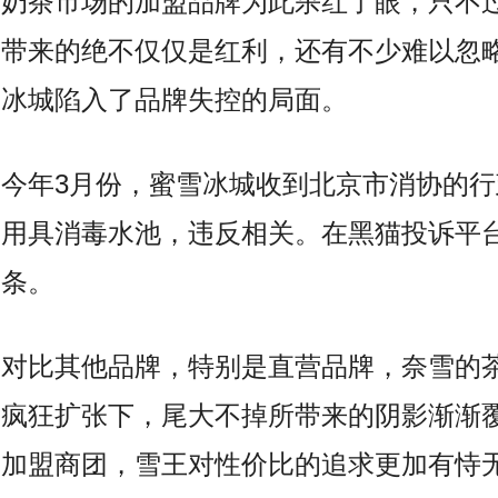
奶茶市场的加盟品牌为此杀红了眼，只不
带来的绝不仅仅是红利，还有不少难以忽
冰城陷入了品牌失控的局面。
今年3月份，蜜雪冰城收到北京市消协的
用具消毒水池，违反相关。在黑猫投诉平台上
条。
对比其他品牌，特别是直营品牌，奈雪的茶
疯狂扩张下，尾大不掉所带来的阴影渐渐
加盟商团，雪王对性价比的追求更加有恃